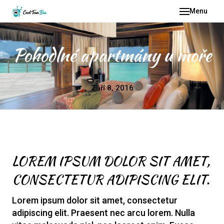
Menu
KDO
VYBA
Pohodlné apartmány u moře
KDE 
CO 
Září 8, 2016
CEN
GALE
LOREM IPSUM DOLOR SIT AMET,
CONSECTETUR ADIPISCING ELIT.
Lorem ipsum dolor sit amet, consectetur
adipiscing elit. Praesent nec arcu lorem. Nulla